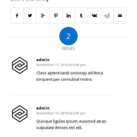
2
REPLIES
admin
November 11, 2014 at 6:49 pm
says:
Class aptent taciti sociosqu ad litora
torquent per connubial rostra.
admin
November 11, 2014 at 6:49 pm
says:
Quisque ligulas ipsum, euismod atras
vulputate iltricies etri elit.