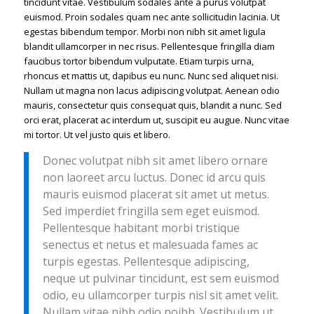
tincidunt vitae. Vestibulum sodales ante a purus volutpat
euismod. Proin sodales quam nec ante sollicitudin lacinia. Ut
egestas bibendum tempor. Morbi non nibh sit amet ligula
blandit ullamcorper in nec risus. Pellentesque fringilla diam
faucibus tortor bibendum vulputate. Etiam turpis urna,
rhoncus et mattis ut, dapibus eu nunc. Nunc sed aliquet nisi.
Nullam ut magna non lacus adipiscing volutpat. Aenean odio
mauris, consectetur quis consequat quis, blandit a nunc. Sed
orci erat, placerat ac interdum ut, suscipit eu augue. Nunc vitae
mi tortor. Ut vel justo quis et libero.
Donec volutpat nibh sit amet libero ornare
non laoreet arcu luctus. Donec id arcu quis
mauris euismod placerat sit amet ut metus.
Sed imperdiet fringilla sem eget euismod.
Pellentesque habitant morbi tristique
senectus et netus et malesuada fames ac
turpis egestas. Pellentesque adipiscing,
neque ut pulvinar tincidunt, est sem euismod
odio, eu ullamcorper turpis nisl sit amet velit.
Nullam vitae nibh odio noibh. Vestibulum ut