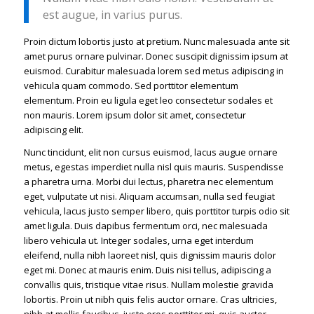
est augue, in varius purus.
Proin dictum lobortis justo at pretium. Nunc malesuada ante sit
amet purus ornare pulvinar. Donec suscipit dignissim ipsum at
euismod. Curabitur malesuada lorem sed metus adipiscing in
vehicula quam commodo. Sed porttitor elementum
elementum. Proin eu ligula eget leo consectetur sodales et
non mauris. Lorem ipsum dolor sit amet, consectetur
adipiscing elit.
Nunc tincidunt, elit non cursus euismod, lacus augue ornare
metus, egestas imperdiet nulla nisl quis mauris. Suspendisse
a pharetra urna. Morbi dui lectus, pharetra nec elementum
eget, vulputate ut nisi. Aliquam accumsan, nulla sed feugiat
vehicula, lacus justo semper libero, quis porttitor turpis odio sit
amet ligula. Duis dapibus fermentum orci, nec malesuada
libero vehicula ut. Integer sodales, urna eget interdum
eleifend, nulla nibh laoreet nisl, quis dignissim mauris dolor
eget mi. Donec at mauris enim. Duis nisi tellus, adipiscing a
convallis quis, tristique vitae risus. Nullam molestie gravida
lobortis. Proin ut nibh quis felis auctor ornare. Cras ultricies,
nibh at mollis faucibus, justo eros porttitor mi, quis auctor